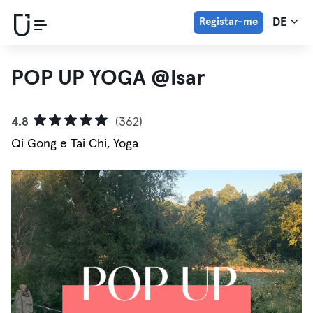
Registar-me
DE
POP UP YOGA @Isar
4.8
(362)
Qi Gong e Tai Chi, Yoga