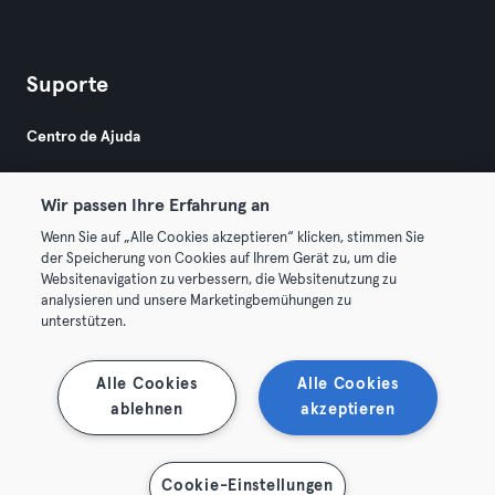
Suporte
Centro de Ajuda
Wir passen Ihre Erfahrung an
Wenn Sie auf „Alle Cookies akzeptieren“ klicken, stimmen Sie
der Speicherung von Cookies auf Ihrem Gerät zu, um die
Websitenavigation zu verbessern, die Websitenutzung zu
© 2026 Urban Sports Group GmbH. All rights reserved.
analysieren und unsere Marketingbemühungen zu
Termos & Condições
Privacidade
Imprimir
unterstützen.
Rescindir contratos aqui
Cancelar contratos aqui
Alle Cookies
Alle Cookies
ablehnen
akzeptieren
Cookie-Einstellungen