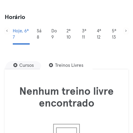
Horário
Hoje, 6ª
Sá
Do
2ª
3ª
4ª
5ª
7
8
9
10
11
12
13
Cursos
Treinos Livres
Nenhum treino livre
encontrado