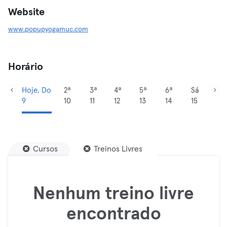
Website
www.popupyogamuc.com
Horário
Hoje, Do
2ª
3ª
4ª
5ª
6ª
Sá
9
10
11
12
13
14
15
Cursos
Treinos Livres
Nenhum treino livre
encontrado