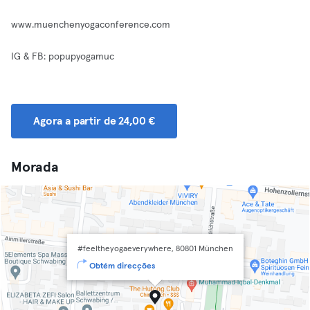
www.muenchenyogaconference.com
IG & FB: popupyogamuc
Agora a partir de 24,00 €
Morada
#feeltheyogaeverywhere, 80801 München
Obtém direcções