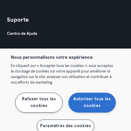
Suporte
Centro de Ajuda
Nous personnalisons votre expérience
En cliquant sur « Accepter tous les cookies », vous acceptez
le stockage de cookies sur votre appareil pour améliorer la
© 2026 Urban Sports Group GmbH. All rights reserved.
navigation sur le site, analyser son utilisation et contribuer à
Termos & Condições
Privacidade
Imprimir
nos efforts de marketing.
Rescindir contratos aqui
Cancelar contratos aqui
Refuser tous les
Autoriser tous les
cookies
cookies
Paramètres des cookies