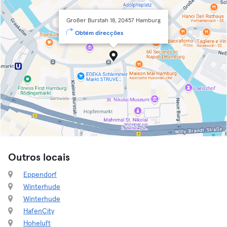
Großer Burstah 18, 20457 Hamburg
Obtém direcções
Outros locais
Eppendorf
Winterhude
Winterhude
HafenCity
Hoheluft