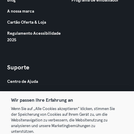
Blog
Programa de embaixador
A nossa marca
Cartão Oferta & Loja
Regulamento Acessibilidade
2025
Suporte
Centro de Ajuda
Wir passen Ihre Erfahrung an
Wenn Sie auf „Alle Cookies akzeptieren“ klicken, stimmen Sie
der Speicherung von Cookies auf Ihrem Gerät zu, um die
Websitenavigation zu verbessern, die Websitenutzung zu
© 2026 Urban Sports Group GmbH. All rights reserved.
analysieren und unsere Marketingbemühungen zu
Termos & Condições
Privacidade
Imprimir
unterstützen.