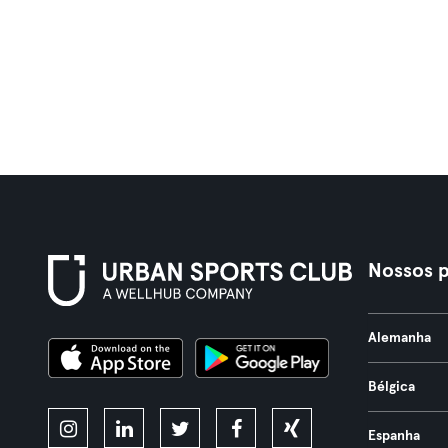
Nossos p
Alemanha
Bélgica
Espanha