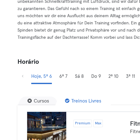
unbekannten Schnellkrafttraining mit Luftdruck, sind wir dafür 
zu garantieren. Das Gefühl nach so einem Training ist einfach
uns möchten wir dir eine Ausflucht aus deinem Alltag ermöglich
du eine attraktive Atmosphäre für Dein Training vorfinden. E
Spinden bietet dir genug Platz und Privatsphäre vor und nach de
Trainingsfläche auf der Dachterrasse! Komm vorbei und lass Di
Horário
Hoje, 5ª 6
6ª 7
Sá 8
Do 9
2ª 10
3ª 11
Cursos
Treinos Livres
Fit
Premium
Max
Fitn