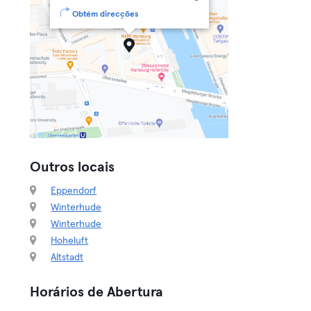
Obtém direcções
Outros locais
Eppendorf
Winterhude
Winterhude
Hoheluft
Altstadt
Horários de Abertura