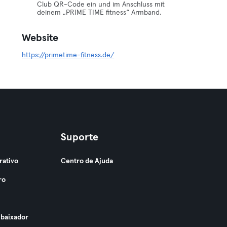
Club QR-Code ein und im Anschluss mit
deinem „PRIME TIME fitness“ Armband.
Website
https://primetime-fitness.de/
Suporte
rativo
Centro de Ajuda
ro
baixador