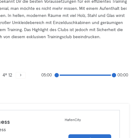
bekannt Dir die besten Voraussetzungen für ein effizientes Training
 genial, man möchte es nicht mehr missen. Mit einem Aufenthalt bei
en. In hellen, modernen Räume mit viel Holz, Stahl und Glas wirst
in großer Umkleidebereich mit Einzelduschkabinen und geräumigen
m Training. Das Highlight des Clubs ist jedoch mit Sicherheit die
ch von diesem exklusiven Trainingsclub beeindrucken.
4ª 12
05:00
00:00
HafenCity
ness
ess