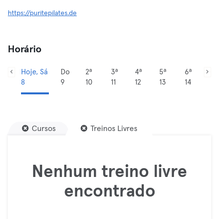
https://puritepilates.de
Horário
Hoje, Sá
Do
2ª
3ª
4ª
5ª
6ª
8
9
10
11
12
13
14
Cursos
Treinos Livres
Nenhum treino livre
encontrado