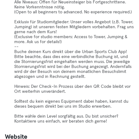
Alle Niveaus: Offen für Neueinsteiger bis Fortgeschrittene.
Keine Vorkenntnisse nötig.
(Open to all beginners to advanced. No experience required.)
Exklusiv für Studiomitglieder: Unser volles Angebot (z.B. Tower,
Jumping) ist unseren festen Mitgliedern vorbehalten. Frag uns
gerne nach dem Kurs!
(Exclusive for studio members: Access to Tower, Jumping &
more. Ask us for details!)
--
Buche deinen Kurs direkt über die Urban Sports Club App!
Bitte beachte, dass dies eine verbindliche Buchung ist, und
die Stornierungsfrist eingehalten werden muss. Die jeweilige
Stornierungsfrist wird bei der Buchung angezeigt. Andernfalls
wird dir der Besuch von deinem monatlichen Besuchslimit
abgezogen und in Rechnung gestellt.
Hinweis: Der Check-In Prozess über den QR Code bleibt vor
Ort weiterhin unverändert.
Solltest du kein eigenes Equipment dabei haben, kannst du
dieses bequem direkt bei uns im Studio erwerben.
Bitte wähle dein Level sorgfältig aus. Du bist unsicher?
Kontaktiere uns einfach, wir beraten dich gerne!
Website