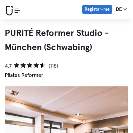
Registar-me
DE
PURITÉ Reformer Studio -
München (Schwabing)
4.7
(118)
Pilates Reformer