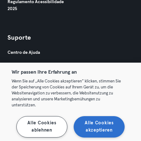
Regulamento Acessibilidade
2025
Suporte
Centro de Ajuda
Wir passen Ihre Erfahrung an
Wenn Sie auf „Alle Cookies akzeptieren“ klicken, stimmen Sie
der Speicherung von Cookies auf Ihrem Gerät zu, um die
Websitenavigation zu verbessern, die Websitenutzung zu
© 2026 Urban Sports Group GmbH. All rights reserved.
analysieren und unsere Marketingbemühungen zu
Termos & Condições
Privacidade
Imprimir
unterstützen.
Rescindir contratos aqui
Cancelar contratos aqui
Alle Cookies
Alle Cookies
ablehnen
akzeptieren