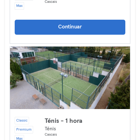
Cascais
Max
Continuar
Ténis - 1 hora
Classic
Ténis
Premium
Cascais
Max