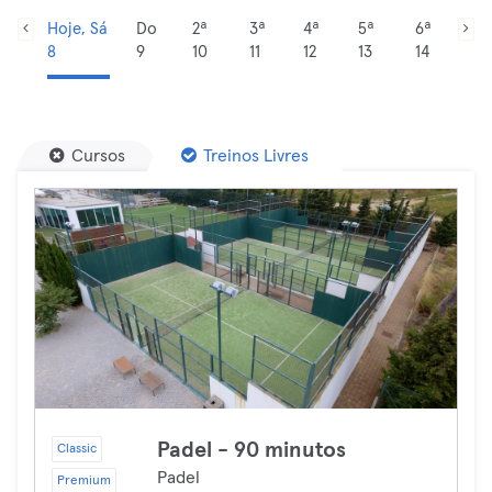
Hoje, Sá
Do
2ª
3ª
4ª
5ª
6ª
8
9
10
11
12
13
14
Cursos
Treinos Livres
Padel - 90 minutos
Classic
Padel
Premium