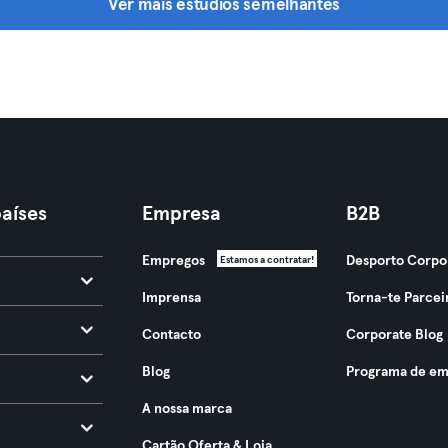
Ver mais estúdios semelhantes
aíses
Empresa
B2B
Empregos
Desporto Corpo
Estamos a contratar!
Imprensa
Torna-te Parcei
Contacto
Corporate Blog
Blog
Programa de em
A nossa marca
Cartão Oferta & Loja