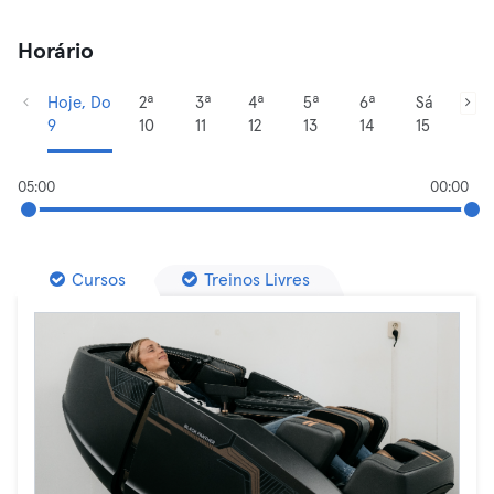
Horário
Hoje, Do
2ª
3ª
4ª
5ª
6ª
Sá
9
10
11
12
13
14
15
05:00
00:00
Cursos
Treinos Livres