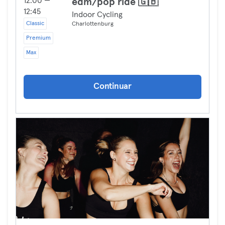
12:00 —
edm/pop ride 🇬🇧
12:45
Indoor Cycling
Classic
Charlottenburg
Premium
Max
Continuar