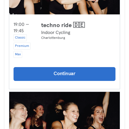
19:00 —
techno ride 🇩🇪
19:45
Indoor Cycling
Classic
Charlottenburg
Premium
Max
Continuar