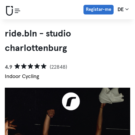
Registar-me
DE
ride.bln - studio
charlottenburg
4.9
(22848)
Indoor Cycling