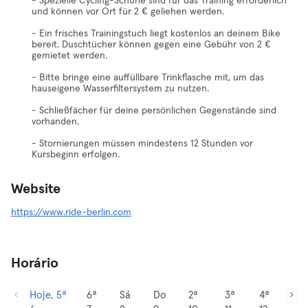
- Spezielle Cycling-Schuhe sind für das Training erforderlich
und können vor Ort für 2 € geliehen werden.
- Ein frisches Trainingstuch liegt kostenlos an deinem Bike
bereit. Duschtücher können gegen eine Gebühr von 2 €
gemietet werden.
- Bitte bringe eine auffüllbare Trinkflasche mit, um das
hauseigene Wasserfiltersystem zu nutzen.
- Schließfächer für deine persönlichen Gegenstände sind
vorhanden.
- Stornierungen müssen mindestens 12 Stunden vor
Kursbeginn erfolgen.
Website
https://www.ride-berlin.com
Horário
Hoje, 5ª
6ª
Sá
Do
2ª
3ª
4ª