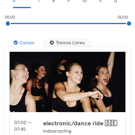
6
7
8
9
10
11
12
05:00
00:00
Cursos
Treinos Livres
07:00 —
electronic/dance ride 🇩🇪
07:45
Indoorcycling