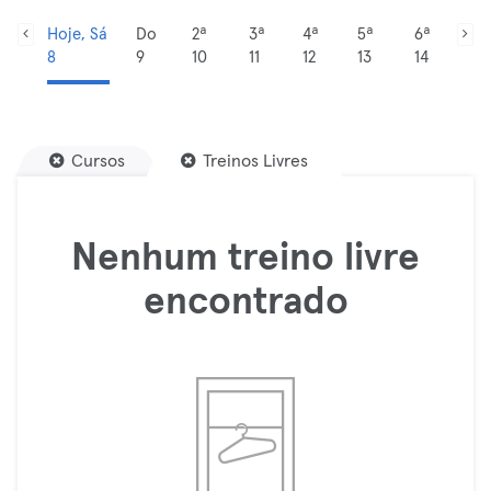
Hoje, Sá
Do
2ª
3ª
4ª
5ª
6ª
8
9
10
11
12
13
14
Cursos
Treinos Livres
Nenhum treino livre
encontrado