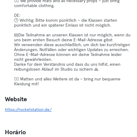
🧘‍♀️ We provide mats and all necessary props – just bring
comfortable clothing.
DE:
🕒 Wichtig: Bitte komm pünktlich – die Klassen starten
pünktlich und ein späterer Einlass ist nicht möglich.
📧Die Teilnahme an unseren Klassen ist nur möglich, wenn du
uns beim ersten Besuch deine E-Mail-Adresse gibst
Wir verwenden diese ausschließlich, um dich bei kurzfristigen
Änderungen, Notfällen oder wichtigen Updates zu erreichen.
Ohne E-Mail-Adresse können wir deine Teilnahme leider
nicht gewährleisten.
Danke für dein Verständnis und dass du uns hilfst, einen
reibungslosen Ablauf im Studio zu sichern 🙏
🧘‍♀️ Matten und alles Weitere ist da – bring nur bequeme
Kleidung mit!
Website
https://rocketstation.de/
Horário