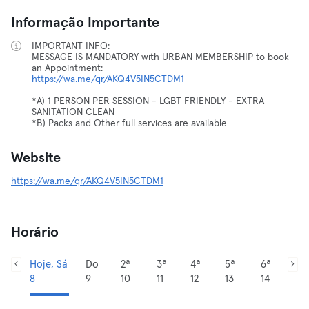
Informação Importante
IMPORTANT INFO:
MESSAGE IS MANDATORY with URBAN MEMBERSHIP to book
https://wa.me/qr/AKQ4V5IN5CTDM1
*A) 1 PERSON PER SESSION - LGBT FRIENDLY - EXTRA
SANITATION CLEAN
*B) Packs and Other full services are available
Website
https://wa.me/qr/AKQ4V5IN5CTDM1
Horário
Hoje, Sá
Do
2ª
3ª
4ª
5ª
6ª
8
9
10
11
12
13
14