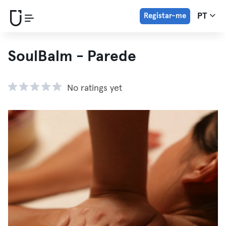
Registar-me
PT
SoulBalm - Parede
No ratings yet