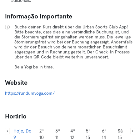
adicionais.
Informação Importante
Buche deinen Kurs direkt über die Urban Sports Club App!
Bitte beachte, dass dies eine verbindliche Buchung ist, und
die Stornierungsfrist eingehalten werden muss. Die jeweilige
Stornierungsfrist wird bei der Buchung angezeigt. Andernfalls
wird dir der Besuch von deinem monatlichen Besuchslimit
abgezogen und in Rechnung gestellt. Der Check-In Prozess
über den QR Code bleibt weiterhin unverändert.
Be a Yogi be in time.
Website
https://rundumyoga.com/
Horário
Hoje, Do
2ª
3ª
4ª
5ª
6ª
Sá
9
10
11
12
13
14
15