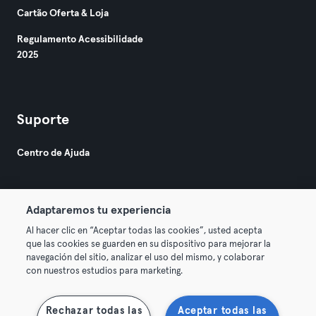
Cartão Oferta & Loja
Regulamento Acessibilidade
2025
Suporte
Centro de Ajuda
Adaptaremos tu experiencia
Al hacer clic en “Aceptar todas las cookies”, usted acepta
que las cookies se guarden en su dispositivo para mejorar la
© 2026 Urban Sports Group GmbH. All rights reserved.
navegación del sitio, analizar el uso del mismo, y colaborar
Termos & Condições
Privacidade
Imprimir
con nuestros estudios para marketing.
Rescindir contratos aqui
Cancelar contratos aqui
Rechazar todas las
Aceptar todas las