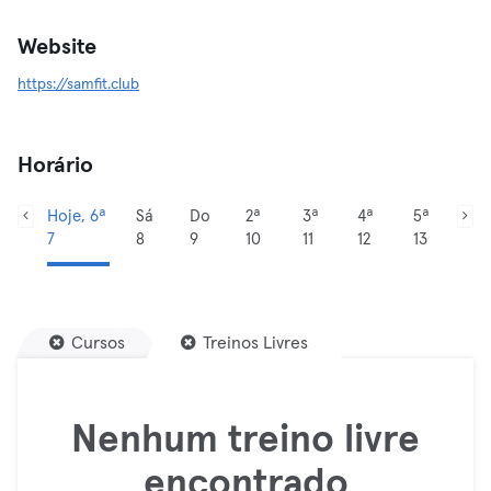
Website
https://samfit.club
Horário
Hoje, 6ª
Sá
Do
2ª
3ª
4ª
5ª
7
8
9
10
11
12
13
Cursos
Treinos Livres
Nenhum treino livre
encontrado