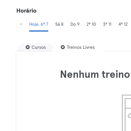
Horário
Hoje, 6ª 7
Sá 8
Do 9
2ª 10
3ª 11
4ª 12
Cursos
Treinos Livres
Nenhum treino 