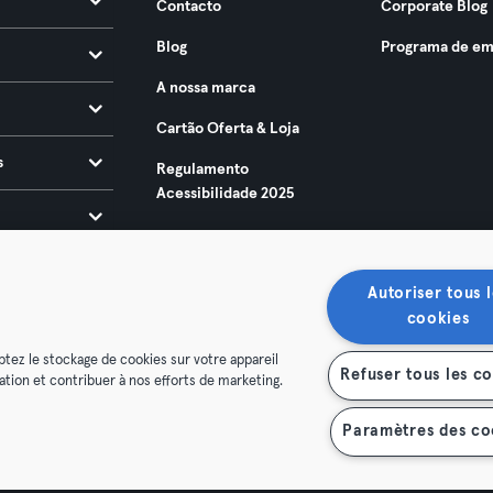
Contacto
Corporate Blog
Blog
Programa de em
A nossa marca
Cartão Oferta & Loja
s
Regulamento
Acessibilidade 2025
Autoriser tous l
cookies
ptez le stockage de cookies sur votre appareil
Refuser tous les c
isation et contribuer à nos efforts de marketing.
ndições
Privacidade
Imprimir
Rescindir contratos aqui
contratos aqui
Paramètres des co