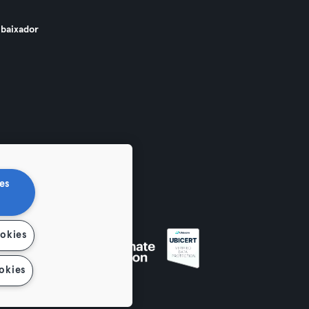
baixador
es
ookies
okies