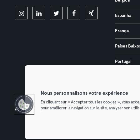
Bélgica
Espanha
França
Países Baixo
Portugal
Áustria
Nous personnalisons votre expérience
En cliquant sur « Accepter tous les cookies », vous acce
pour améliorer la navigation sur le site, analyser son util
© 2026 Urban Sports Group GmbH. All rights reserved.
Termos & Co
Cancelar 