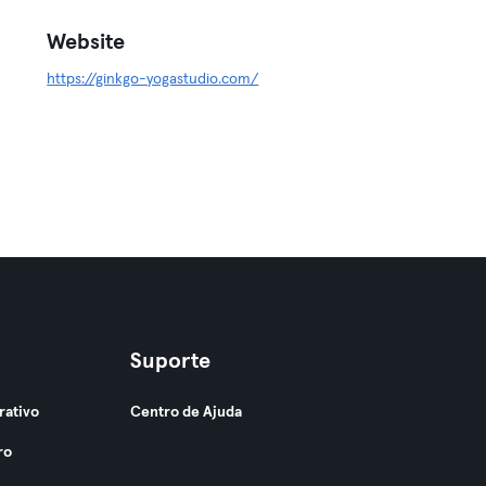
Website
https://ginkgo-yogastudio.com/
Suporte
rativo
Centro de Ajuda
ro