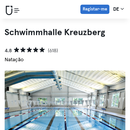
Registar-me
DE
Schwimmhalle Kreuzberg
4.8
(618)
Natação