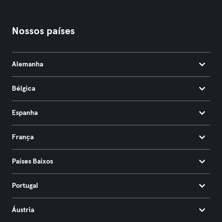
Nossos países
Alemanha
Bélgica
Espanha
França
Países Baixos
Portugal
Áustria