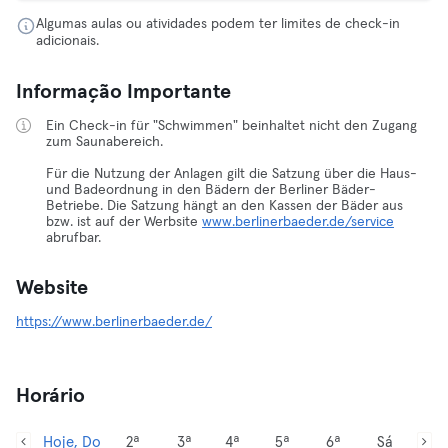
Algumas aulas ou atividades podem ter limites de check-in
adicionais.
Informação Importante
Ein Check-in für "Schwimmen" beinhaltet nicht den Zugang
zum Saunabereich.
Für die Nutzung der Anlagen gilt die Satzung über die Haus-
und Badeordnung in den Bädern der Berliner Bäder-
Betriebe. Die Satzung hängt an den Kassen der Bäder aus
bzw. ist auf der Werbsite
www.berlinerbaeder.de/service
abrufbar.
Website
https://www.berlinerbaeder.de/
Horário
Hoje, Do
2ª
3ª
4ª
5ª
6ª
Sá