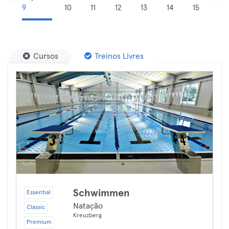
9
10
11
12
13
14
15
Cursos
Treinos Livres
Schwimmen
Essential
Natação
Classic
Kreuzberg
Premium