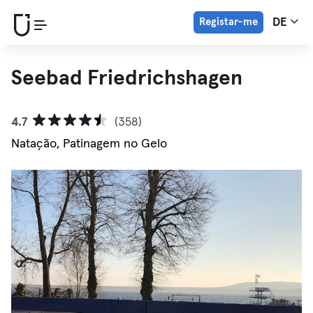
Registar-me
DE
Seebad Friedrichshagen
4.7
(358)
Natação, Patinagem no Gelo