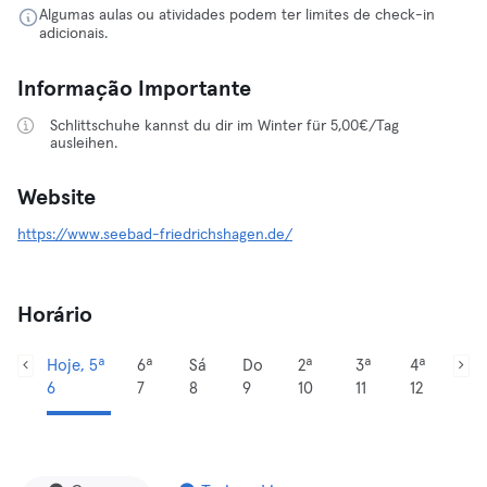
Algumas aulas ou atividades podem ter limites de check-in
adicionais.
Informação Importante
Schlittschuhe kannst du dir im Winter für 5,00€/Tag
ausleihen.
Website
https://www.seebad-friedrichshagen.de/
Horário
Hoje, 5ª
6ª
Sá
Do
2ª
3ª
4ª
6
7
8
9
10
11
12