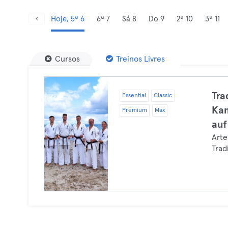
Hoje, 5ª 6
6ª 7
Sá 8
Do 9
2ª 10
3ª 11
Cursos
Treinos Livres
Tra
Essential
Classic
Kam
Premium
Max
auf
Arte
Trad