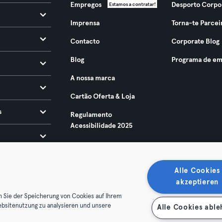
Empregos
Desporto Corpo
Estamos a contratar!
Imprensa
Torna-te Parcei
Contacto
Corporate Blog
Blog
Programa de em
A nossa marca
Cartão Oferta & Loja
s
Regulamento
Acessibilidade 2025
Alle Cookies
akzeptieren
n Sie der Speicherung von Cookies auf Ihrem
ebsitenutzung zu analysieren und unsere
Alle Cookies abl
ndições
Privacidade
Imprimir
Rescindir contratos aqui