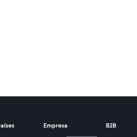
aíses
Empresa
B2B