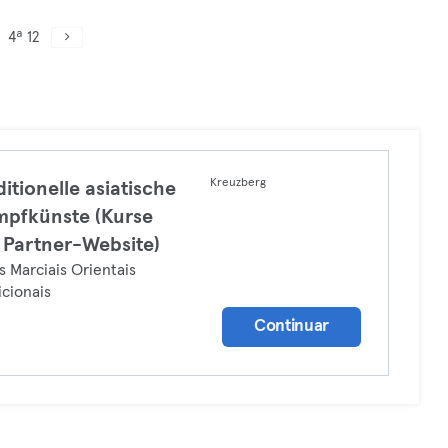
4ª 12
Kreuzberg
ditionelle asiatische
pfkünste (Kurse
 Partner-Website)
s Marciais Orientais
icionais
Continuar