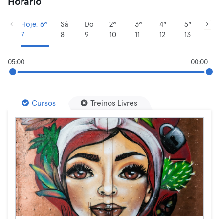
Horário
Hoje, 6ª
Sá
Do
2ª
3ª
4ª
5ª
7
8
9
10
11
12
13
05:00
00:00
Cursos
Treinos Livres