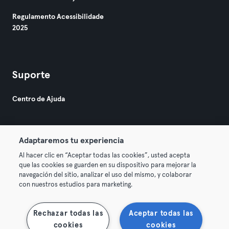
Regulamento Acessibilidade
2025
Suporte
Centro de Ajuda
Adaptaremos tu experiencia
Al hacer clic en “Aceptar todas las cookies”, usted acepta
que las cookies se guarden en su dispositivo para mejorar la
© 2026 Urban Sports Group GmbH. All rights reserved.
navegación del sitio, analizar el uso del mismo, y colaborar
Termos & Condições
Privacidade
Imprimir
con nuestros estudios para marketing.
Rescindir contratos aqui
Cancelar contratos aqui
Rechazar todas las
Aceptar todas las
cookies
cookies