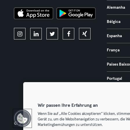
Alemanha
Bélgica
Espanha
França
Países Baixo
Portugal
Áustria
Wir passen Ihre Erfahrung an
Wenn Sie auf „Alle Cookies akzeptieren“ klicken, stimme
Gerät zu, um die Websitenavigation zu verbessern, die W
© 2026 Urban Sports Group GmbH. All rights reserved.
Termos & Co
Marketingbemühungen zu unterstützen.