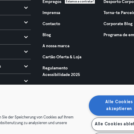
Empregos
Desporto Corpo
Estamos a contratar!
Imprensa
Torna-te Parcei
Contacto
Corporate Blog
Blog
Programa de em
A nossa marca
Cartão Oferta & Loja
s
Regulamento
Acessibilidade 2025
Alle Cookies
akzeptieren
n Sie der Speicherung von Cookies auf Ihrem
ebsitenutzung zu analysieren und unsere
Alle Cookies abl
ndições
Privacidade
Imprimir
Rescindir contratos aqui