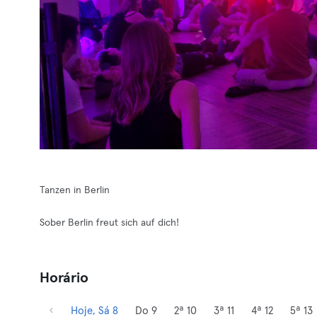
Tanzen in Berlin
Sober Berlin freut sich auf dich!
Horário
Hoje, Sá 8
Do 9
2ª 10
3ª 11
4ª 12
5ª 13