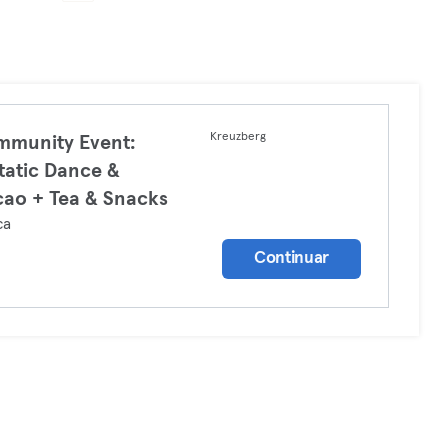
Kreuzberg
munity Event:
tatic Dance &
ao + Tea & Snacks
ça
Continuar