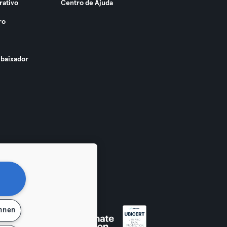
rativo
Centro de Ajuda
ro
baixador
ehnen