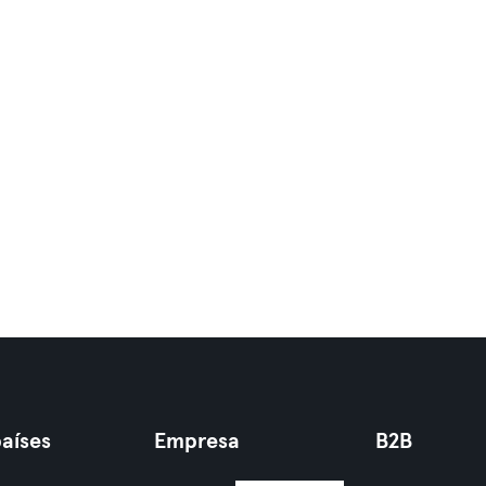
aíses
Empresa
B2B