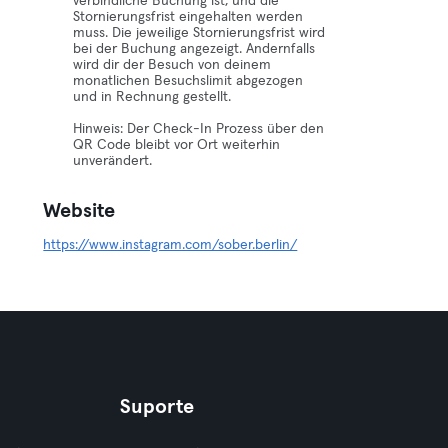
verbindliche Buchung ist, und die
Stornierungsfrist eingehalten werden
muss. Die jeweilige Stornierungsfrist wird
bei der Buchung angezeigt. Andernfalls
wird dir der Besuch von deinem
monatlichen Besuchslimit abgezogen
und in Rechnung gestellt.
Hinweis: Der Check-In Prozess über den
QR Code bleibt vor Ort weiterhin
unverändert.
Website
https://www.instagram.com/sober.berlin/
Suporte