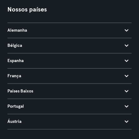
Nossos países
Alemanha
Bélgica
Espanha
França
Países Baixos
Portugal
Áustria