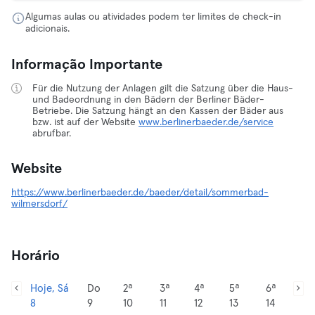
Algumas aulas ou atividades podem ter limites de check-in
adicionais.
Informação Importante
Für die Nutzung der Anlagen gilt die Satzung über die Haus-
und Badeordnung in den Bädern der Berliner Bäder-
Betriebe. Die Satzung hängt an den Kassen der Bäder aus
bzw. ist auf der Website
www.berlinerbaeder.de/service
abrufbar.
Website
https://www.berlinerbaeder.de/baeder/detail/sommerbad-
wilmersdorf/
Horário
Hoje, Sá
Do
2ª
3ª
4ª
5ª
6ª
8
9
10
11
12
13
14