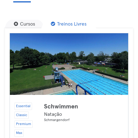
Cursos
Treinos Livres
Schwimmen
Essential
Natação
Classic
Schmargendorf
Premium
Max