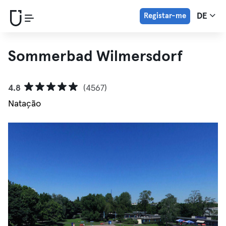
Registar-me
DE
Sommerbad Wilmersdorf
4.8
(4567)
Natação