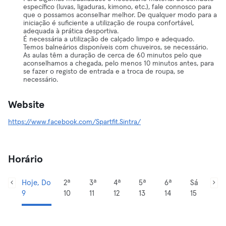
específico (luvas, ligaduras, kimono, etc.), fale connosco para
que o possamos aconselhar melhor. De qualquer modo para a
iniciação é suficiente a utilização de roupa confortável,
adequada à prática desportiva.
É necessária a utilização de calçado limpo e adequado.
Temos balneários disponíveis com chuveiros, se necessário.
As aulas têm a duração de cerca de 60 minutos pelo que
aconselhamos a chegada, pelo menos 10 minutos antes, para
se fazer o registo de entrada e a troca de roupa, se
necessário.
Website
https://www.facebook.com/Spartfit.Sintra/
Horário
Hoje, Do
2ª
3ª
4ª
5ª
6ª
Sá
9
10
11
12
13
14
15