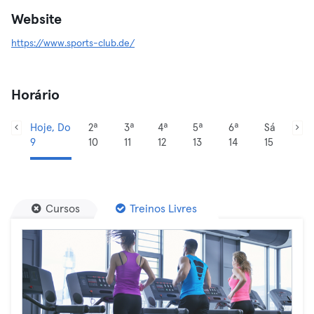
Website
https://www.sports-club.de/
Horário
Hoje, Do
2ª
3ª
4ª
5ª
6ª
Sá
9
10
11
12
13
14
15
Cursos
Treinos Livres