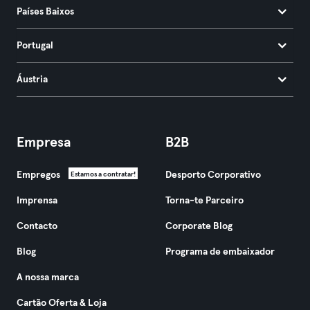
Países Baixos
Portugal
Áustria
Empresa
B2B
Empregos
Desporto Corporativo
Estamos a contratar!
Imprensa
Torna-te Parceiro
Contacto
Corporate Blog
Blog
Programa de embaixador
A nossa marca
Cartão Oferta & Loja