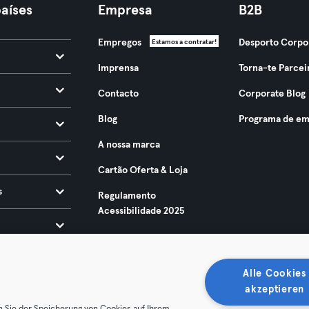
aíses
Empresa
B2B
Empregos
Desporto Corpo
Estamos a contratar!
Imprensa
Torna-te Parcei
Contacto
Corporate Blog
Blog
Programa de em
A nossa marca
Cartão Oferta & Loja
s
Regulamento
Acessibilidade 2025
Alle Cookies
akzeptieren