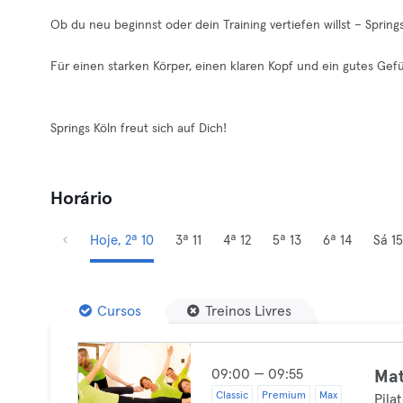
Ob du neu beginnst oder dein Training vertiefen willst – Sprin
Für einen starken Körper, einen klaren Kopf und ein gutes Gefü
Springs Köln freut sich auf Dich!
Horário
Hoje, 2ª 10
3ª 11
4ª 12
5ª 13
6ª 14
Sá 15
Cursos
Treinos Livres
09:00 — 09:55
Mat
Classic
Premium
Max
Pila