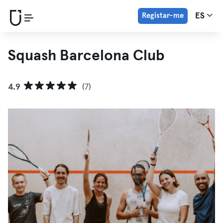
Registar-me
ES
Squash Barcelona Club
4.9
(7)