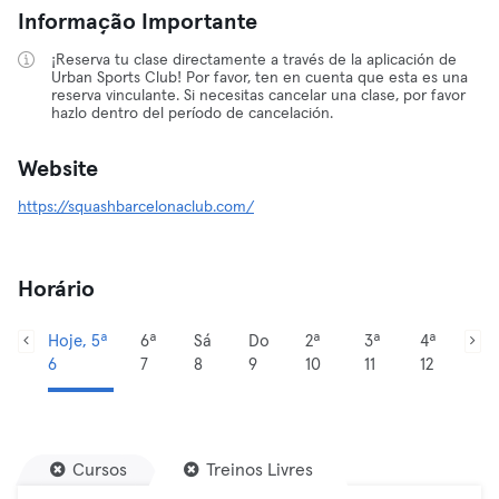
Informação Importante
¡Reserva tu clase directamente a través de la aplicación de
Urban Sports Club! Por favor, ten en cuenta que esta es una
reserva vinculante. Si necesitas cancelar una clase, por favor
hazlo dentro del período de cancelación.
Website
https://squashbarcelonaclub.com/
Horário
Hoje, 5ª
6ª
Sá
Do
2ª
3ª
4ª
6
7
8
9
10
11
12
Cursos
Treinos Livres