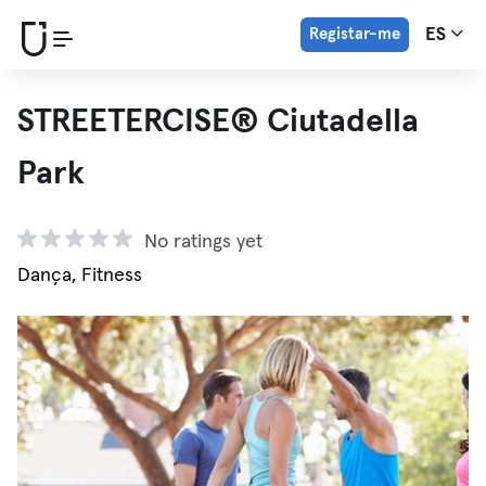
Registar-me
ES
STREETERCISE®️ Ciutadella
Park
No ratings yet
Dança, Fitness