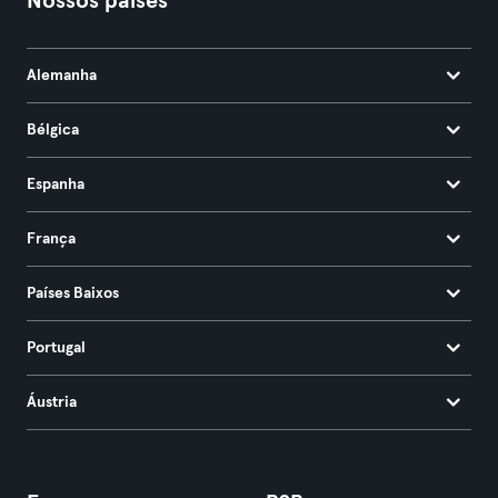
Nossos países
Alemanha
Bélgica
Espanha
França
Países Baixos
Portugal
Áustria