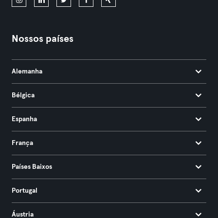
Nossos países
Alemanha
Bélgica
Espanha
França
Países Baixos
Portugal
Áustria