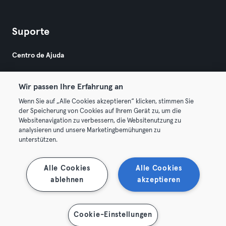
Suporte
Centro de Ajuda
Wir passen Ihre Erfahrung an
Wenn Sie auf „Alle Cookies akzeptieren“ klicken, stimmen Sie
der Speicherung von Cookies auf Ihrem Gerät zu, um die
Websitenavigation zu verbessern, die Websitenutzung zu
© 2026 Urban Sports Group GmbH. All rights reserved.
analysieren und unsere Marketingbemühungen zu
Termos & Condições
Privacidade
Imprimir
unterstützen.
Rescindir contratos aqui
Cancelar contratos aqui
Alle Cookies
Alle Cookies
ablehnen
akzeptieren
Cookie-Einstellungen