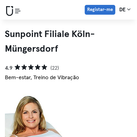
Registar-me
DE
Sunpoint Filiale Köln-
Müngersdorf
4.9
(22)
Bem-estar, Treino de Vibração