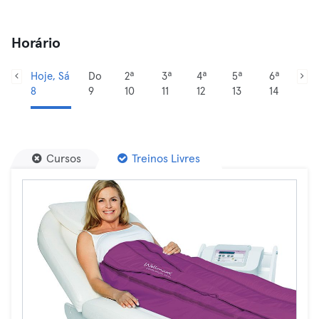
Horário
Hoje, Sá
Do
2ª
3ª
4ª
5ª
6ª
8
9
10
11
12
13
14
Cursos
Treinos Livres