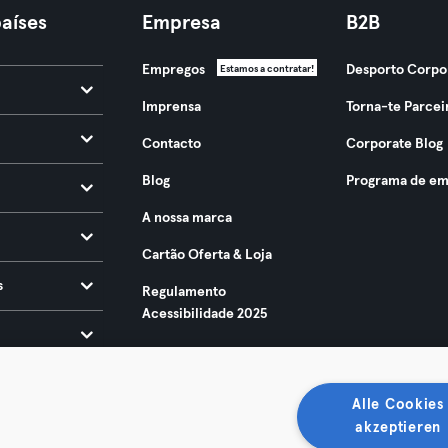
aíses
Empresa
B2B
Empregos
Desporto Corpo
Estamos a contratar!
Imprensa
Torna-te Parcei
Contacto
Corporate Blog
Blog
Programa de em
A nossa marca
Cartão Oferta & Loja
s
Regulamento
Acessibilidade 2025
Alle Cookies
akzeptieren