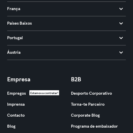
França
Países Baixos
Portugal
Áustria
Empresa
B2B
Empregos
Desporto Corporativo
Estamos a contratar!
Imprensa
Torna-te Parceiro
Contacto
Corporate Blog
Blog
Programa de embaixador