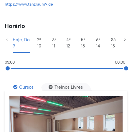
https://www.tanzraum9.de
Horário
Hoje, Do
2ª
3ª
4ª
5ª
6ª
Sá
9
10
11
12
13
14
15
05:00
00:00
Cursos
Treinos Livres