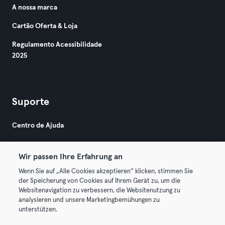
A nossa marca
Cartão Oferta & Loja
Regulamento Acessibilidade
2025
Suporte
Centro de Ajuda
Wir passen Ihre Erfahrung an
Wenn Sie auf „Alle Cookies akzeptieren“ klicken, stimmen Sie
der Speicherung von Cookies auf Ihrem Gerät zu, um die
Websitenavigation zu verbessern, die Websitenutzung zu
© 2026 Urban Sports Group GmbH. All rights reserved.
analysieren und unsere Marketingbemühungen zu
Termos & Condições
Privacidade
Imprimir
unterstützen.