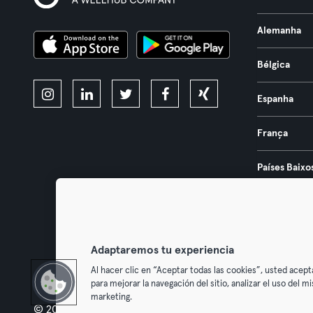
Alemanha
Bélgica
Espanha
França
Países Baixo
Portugal
Áustria
Adaptaremos tu experiencia
Al hacer clic en “Aceptar todas las cookies”, usted acept
para mejorar la navegación del sitio, analizar el uso del 
marketing.
© 2026 Urban Sports Group GmbH. All rights reserved.
Termos & Co