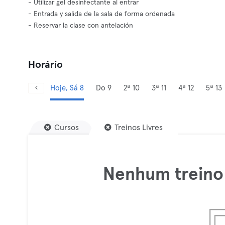
- Utilizar gel desinfectante al entrar
- Entrada y salida de la sala de forma ordenada
- Reservar la clase con antelación
Horário
Hoje, Sá 8
Do 9
2ª 10
3ª 11
4ª 12
5ª 13
Cursos
Treinos Livres
Nenhum treino 