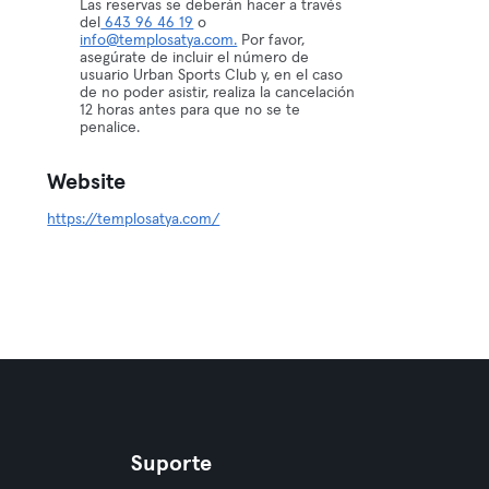
Las reservas se deberán hacer a través
del
643 96 46 19
o
info@templosatya.com.
Por favor,
asegúrate de incluir el número de
usuario Urban Sports Club y, en el caso
de no poder asistir, realiza la cancelación
12 horas antes para que no se te
penalice.
Website
https://templosatya.com/
Suporte