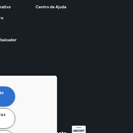
rativo
Centro de Ajuda
ro
baixador
as
las