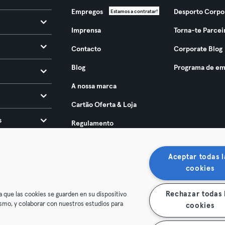
Empregos
Desporto Corpo
Estamos a contratar!
Imprensa
Torna-te Parcei
Contacto
Corporate Blog
Blog
Programa de em
A nossa marca
Cartão Oferta & Loja
s
Regulamento
Acessibilidade 2025
Aceptar todas l
cookies
Rechazar todas 
a que las cookies se guarden en su dispositivo
mismo, y colaborar con nuestros estudios para
cookies
ndições
Privacidade
Imprimir
Rescindir contratos aqui