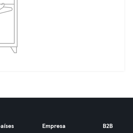
aíses
Empresa
B2B