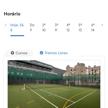
Horário
Hoje, Sá
Do
2ª
3ª
4ª
5ª
6ª
8
9
10
11
12
13
14
Cursos
Treinos Livres