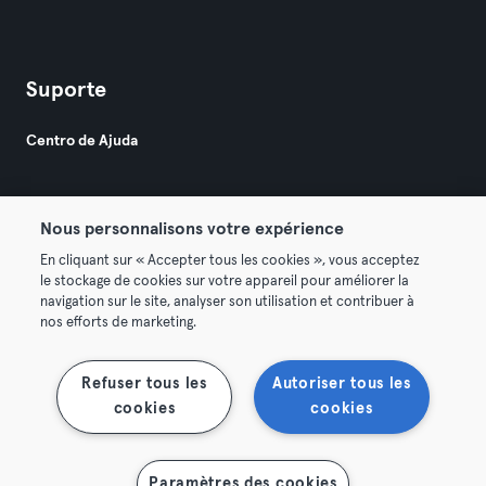
Suporte
Centro de Ajuda
Nous personnalisons votre expérience
En cliquant sur « Accepter tous les cookies », vous acceptez
le stockage de cookies sur votre appareil pour améliorer la
© 2026 Urban Sports Group GmbH. All rights reserved.
navigation sur le site, analyser son utilisation et contribuer à
Termos & Condições
Privacidade
Imprimir
nos efforts de marketing.
Rescindir contratos aqui
Cancelar contratos aqui
Refuser tous les
Autoriser tous les
cookies
cookies
Paramètres des cookies