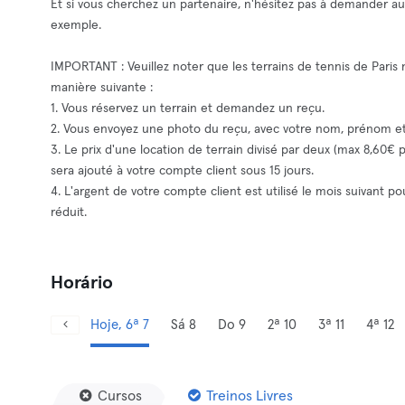
Et si vous cherchez un partenaire, n'hésitez pas à demander a
exemple.
IMPORTANT : Veuillez noter que les terrains de tennis de Paris
manière suivante :
1. Vous réservez un terrain et demandez un reçu.
2. Vous envoyez une photo du reçu, avec votre nom, prénom
3. Le prix d'une location de terrain divisé par deux (max 8,60€
sera ajouté à votre compte client sous 15 jours.
4. L'argent de votre compte client est utilisé le mois suivant 
réduit.
Horário
Hoje, 6ª 7
Sá 8
Do 9
2ª 10
3ª 11
4ª 12
Cursos
Treinos Livres