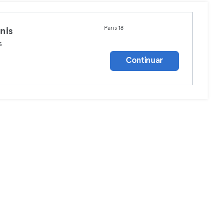
Paris 18
nis
s
Continuar