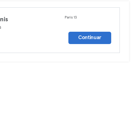
Paris 13
nis
s
Continuar