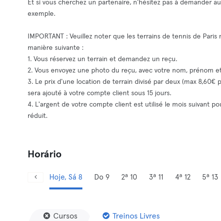
Et si vous cherchez un partenaire, n'hésitez pas à demander a
exemple.
IMPORTANT : Veuillez noter que les terrains de tennis de Paris
manière suivante :
1. Vous réservez un terrain et demandez un reçu.
2. Vous envoyez une photo du reçu, avec votre nom, prénom
3. Le prix d'une location de terrain divisé par deux (max 8,60€
sera ajouté à votre compte client sous 15 jours.
4. L'argent de votre compte client est utilisé le mois suivant 
réduit.
Horário
Hoje, Sá 8
Do 9
2ª 10
3ª 11
4ª 12
5ª 13
Cursos
Treinos Livres