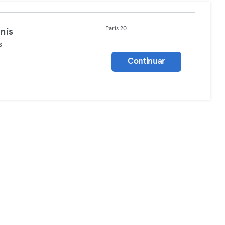
Paris 20
nis
s
Continuar