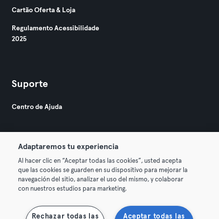
Cartão Oferta & Loja
Regulamento Acessibilidade
2025
Suporte
Centro de Ajuda
Adaptaremos tu experiencia
Al hacer clic en “Aceptar todas las cookies”, usted acepta
que las cookies se guarden en su dispositivo para mejorar la
© 2026 Urban Sports Group GmbH. All rights reserved.
navegación del sitio, analizar el uso del mismo, y colaborar
Termos & Condições
Privacidade
Imprimir
con nuestros estudios para marketing.
Rescindir contratos aqui
Cancelar contratos aqui
Rechazar todas las
Aceptar todas las