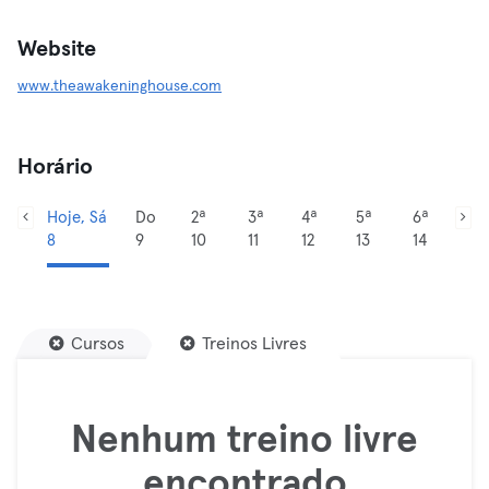
Website
www.theawakeninghouse.com
Horário
Hoje, Sá
Do
2ª
3ª
4ª
5ª
6ª
8
9
10
11
12
13
14
Cursos
Treinos Livres
Nenhum treino livre
encontrado