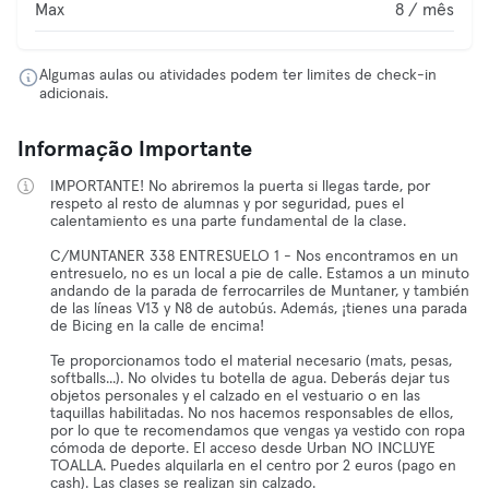
Max
8 / mês
Algumas aulas ou atividades podem ter limites de check-in
adicionais.
Informação Importante
IMPORTANTE! No abriremos la puerta si llegas tarde, por
respeto al resto de alumnas y por seguridad, pues el
calentamiento es una parte fundamental de la clase.
C/MUNTANER 338 ENTRESUELO 1 - Nos encontramos en un
entresuelo, no es un local a pie de calle. Estamos a un minuto
andando de la parada de ferrocarriles de Muntaner, y también
de las líneas V13 y N8 de autobús. Además, ¡tienes una parada
de Bicing en la calle de encima!
Te proporcionamos todo el material necesario (mats, pesas,
softballs...). No olvides tu botella de agua. Deberás dejar tus
objetos personales y el calzado en el vestuario o en las
taquillas habilitadas. No nos hacemos responsables de ellos,
por lo que te recomendamos que vengas ya vestido con ropa
cómoda de deporte. El acceso desde Urban NO INCLUYE
TOALLA. Puedes alquilarla en el centro por 2 euros (pago en
cash). Las clases se realizan sin calzado.