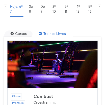
Hoje, 6ª
Sá
Do
2ª
3ª
4ª
5ª
7
8
9
10
11
12
13
Cursos
Treinos Livres
Combust
Classic
Crosstraining
Premium