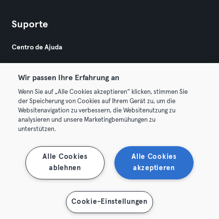
Suporte
Centro de Ajuda
Wir passen Ihre Erfahrung an
Wenn Sie auf „Alle Cookies akzeptieren“ klicken, stimmen Sie
der Speicherung von Cookies auf Ihrem Gerät zu, um die
Websitenavigation zu verbessern, die Websitenutzung zu
© 2026 Urban Sports Group GmbH. All rights reserved.
analysieren und unsere Marketingbemühungen zu
Termos & Condições
Privacidade
Imprimir
unterstützen.
Rescindir contratos aqui
Cancelar contratos aqui
Alle Cookies
Alle Cookies
ablehnen
akzeptieren
Cookie-Einstellungen