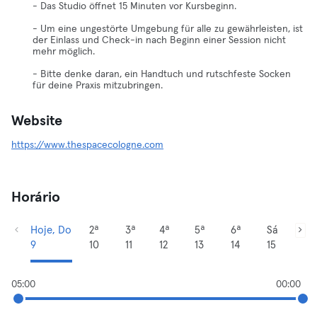
- Das Studio öffnet 15 Minuten vor Kursbeginn.
- Um eine ungestörte Umgebung für alle zu gewährleisten, ist
der Einlass und Check-in nach Beginn einer Session nicht
mehr möglich.
- Bitte denke daran, ein Handtuch und rutschfeste Socken
für deine Praxis mitzubringen.
Website
https://www.thespacecologne.com
Horário
Hoje, Do
2ª
3ª
4ª
5ª
6ª
Sá
9
10
11
12
13
14
15
05:00
00:00