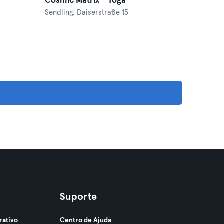
Cosmic Matrix - Yoga
Sendling,
Daiserstraße 15
Suporte
rativo
Centro de Ajuda