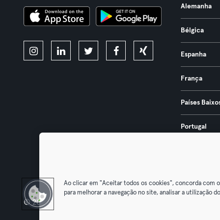
Alemanha
Bélgica
Espanha
França
Países Baixo
Portugal
Áustria
Ao clicar em "Aceitar todos os cookies", concorda com 
para melhorar a navegação no site, analisar a utilização do
© 2026 Urban Sports Group GmbH. All rights reserved.
Termos & Co