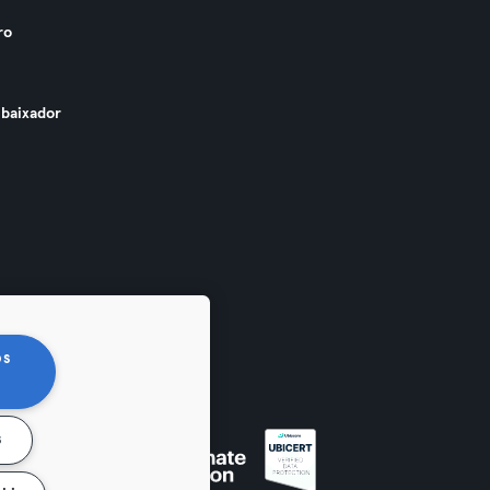
ro
baixador
os
s