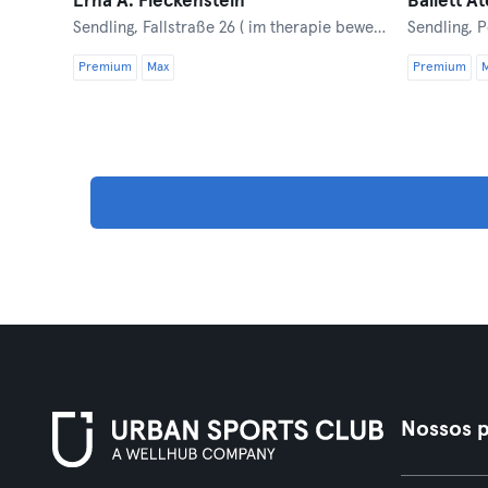
Erna A. Fleckenstein
Ballett At
Sendling,
Fallstraße 26 ( im therapie bewegt)
Sendling,
P
Premium
Max
Premium
Nossos p