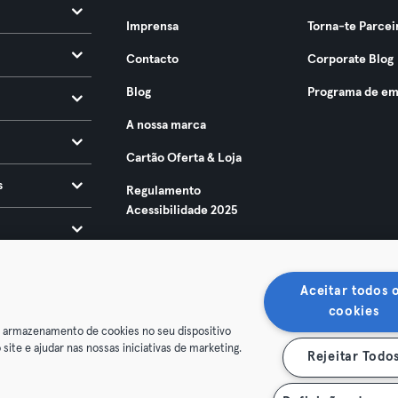
Imprensa
Torna-te Parcei
Contacto
Corporate Blog
Blog
Programa de em
A nossa marca
Cartão Oferta & Loja
s
Regulamento
Acessibilidade 2025
Aceitar todos 
cookies
o armazenamento de cookies no seu dispositivo
 site e ajudar nas nossas iniciativas de marketing.
Rejeitar Todo
ndições
Privacidade
Imprimir
Rescindir contratos aqui