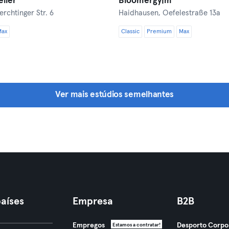
elier
Bloomergy|m
erchtinger Str. 6
Haidhausen,
Oefelestraße 13a
Max
Classic
Premium
Max
Ver mais estúdios semelhantes
aíses
Empresa
B2B
Empregos
Desporto Corpo
Estamos a contratar!