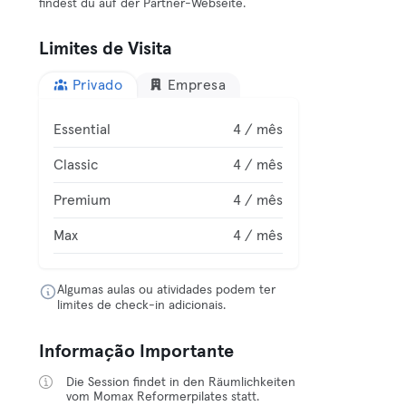
findest du auf der Partner-Webseite.
Limites de Visita
Privado
Empresa
Essential
4 / mês
Classic
4 / mês
Premium
4 / mês
Max
4 / mês
Algumas aulas ou atividades podem ter
limites de check-in adicionais.
Informação Importante
Die Session findet in den Räumlichkeiten
vom Momax Reformerpilates statt.