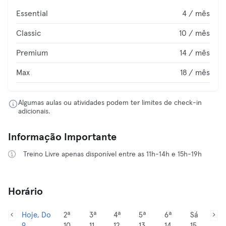
Essential
4 / mês
Classic
10 / mês
Premium
14 / mês
Max
18 / mês
Algumas aulas ou atividades podem ter limites de check-in
adicionais.
Informação Importante
Treino Livre apenas disponível entre as 11h-14h e 15h-19h
Horário
Hoje, Do
2ª
3ª
4ª
5ª
6ª
Sá
9
10
11
12
13
14
15