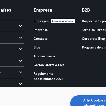
aíses
Empresa
B2B
Empregos
Desporto Corpo
Estamos a contratar!
Imprensa
Torna-te Parcei
Contacto
Corporate Blog
Blog
Programa de em
A nossa marca
Cartão Oferta & Loja
s
Regulamento
Acessibilidade 2025
Alle Cookies