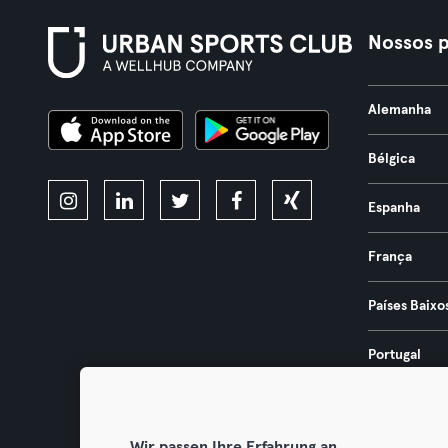
Nossos p
Alemanha
Bélgica
Espanha
França
Países Baixo
Portugal
Áustria
Wir passen Ihre Erfahrung an