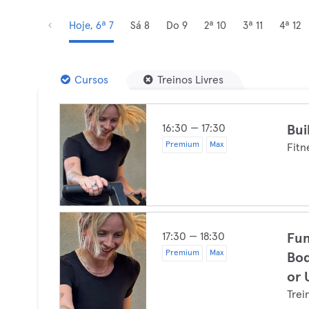
Hoje, 6ª 7
Sá 8
Do 9
2ª 10
3ª 11
4ª 12
Cursos
Treinos Livres
16:30 — 17:30
Bui
Premium
Max
Fitn
17:30 — 18:30
Fun
Premium
Max
Bod
or 
Trei