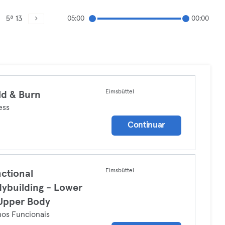
5ª 13
05:00
00:00
Eimsbüttel
ld & Burn
ess
Continuar
Eimsbüttel
ctional
ybuilding - Lower
Upper Body
nos Funcionais