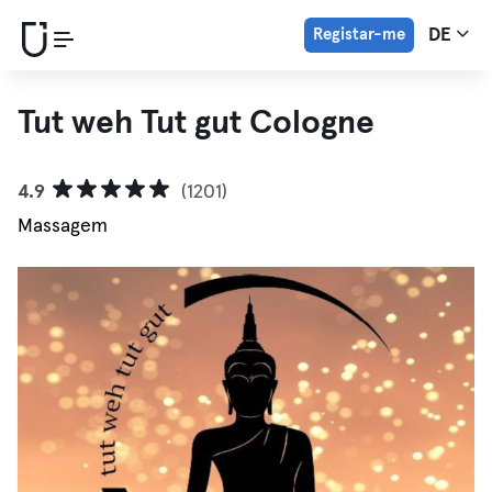
Registar-me
DE
Tut weh Tut gut Cologne
4.9
(1201)
Massagem