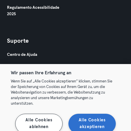
Regulamento Acessibilidade
2025
Suporte
Centro de Ajuda
Wir passen Ihre Erfahrung an
Wenn Sie auf „Alle Cookies akzeptieren“ klicken, stimmen Sie
der Speicherung von Cookies auf Ihrem Gerät zu, um die
Websitenavigation zu verbessern, die Websitenutzung zu
© 2026 Urban Sports Group GmbH. All rights reserved.
analysieren und unsere Marketingbemühungen zu
Termos & Condições
Privacidade
Imprimir
unterstützen.
Rescindir contratos aqui
Cancelar contratos aqui
Alle Cookies
Alle Cookies
ablehnen
akzeptieren