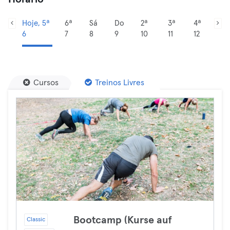
Hoje, 5ª
6ª
Sá
Do
2ª
3ª
4ª
6
7
8
9
10
11
12
Cursos
Treinos Livres
Bootcamp (Kurse auf
Classic