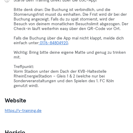
Starte dein Training direkt über die USC-App!
Bitte denk dran: Die Buchung ist verbindlich, und die
Stornierungsfrist musst du einhalten. Die Frist wird dir bei der
Buchung angezeigt. Falls du zu spät stornierst, wird der
Besuch von deinem monatlichen Besuchslimit abgezogen. Der
Check-in läuft weiterhin easy über den QR-Code vor Ort.
Falls die Buchung über die App mal nicht klappt, melde dich
einfach unter
0176-84804920
.
Wichtig: Bring bitte deine eigene Matte und genug zu trinken
mit.
Treffpunkt:
Vorm Stadion unter dem Dach der KVB-Haltestelle
RheinEnergieStadion – Gleis 1 & 2 (welche nur bei
Sonderveranstaltungen und den Spielen des 1. FC Köln
genutzt wird).
Website
https://v-training.de
Horário