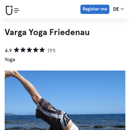
Registar-me
DE
Varga Yoga Friedenau
4.9
(91)
Yoga