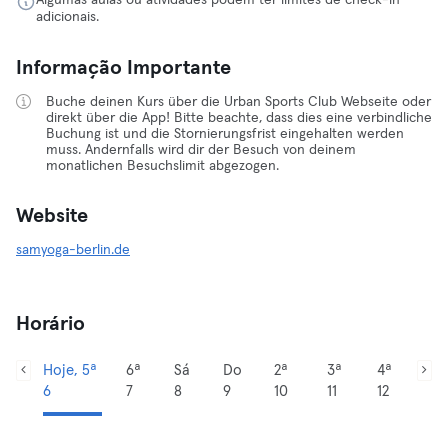
Algumas aulas ou atividades podem ter limites de check-in
adicionais.
Informação Importante
Buche deinen Kurs über die Urban Sports Club Webseite oder
direkt über die App! Bitte beachte, dass dies eine verbindliche
Buchung ist und die Stornierungsfrist eingehalten werden
muss. Andernfalls wird dir der Besuch von deinem
monatlichen Besuchslimit abgezogen.
Website
samyoga-berlin.de
Horário
Hoje, 5ª
6ª
Sá
Do
2ª
3ª
4ª
6
7
8
9
10
11
12