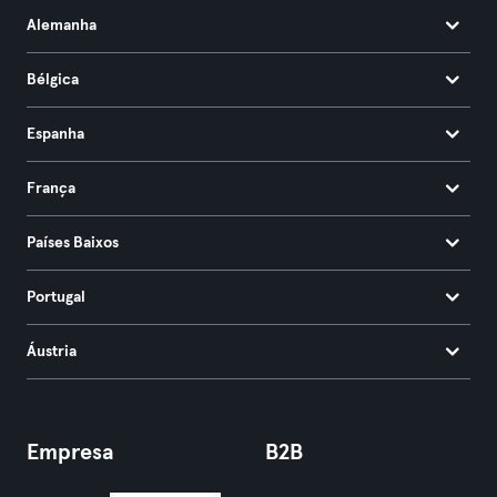
Alemanha
Bélgica
Espanha
França
Países Baixos
Portugal
Áustria
Empresa
B2B