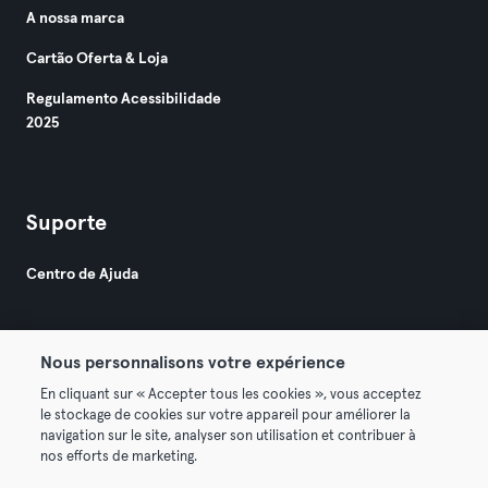
A nossa marca
Cartão Oferta & Loja
Regulamento Acessibilidade
2025
Suporte
Centro de Ajuda
Nous personnalisons votre expérience
En cliquant sur « Accepter tous les cookies », vous acceptez
le stockage de cookies sur votre appareil pour améliorer la
© 2026 Urban Sports Group GmbH. All rights reserved.
navigation sur le site, analyser son utilisation et contribuer à
Termos & Condições
Privacidade
Imprimir
nos efforts de marketing.