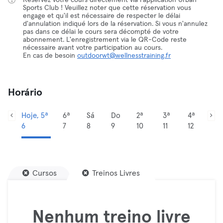
Réservez votre cours directement via l'application Urban
Sports Club ! Veuillez noter que cette réservation vous
engage et qu'il est nécessaire de respecter le délai
d'annulation indiqué lors de la réservation. Si vous n'annulez
pas dans ce délai le cours sera décompté de votre
abonnement. L'enregistrement via le QR-Code reste
nécessaire avant votre participation au cours.
En cas de besoin
outdoorwt@wellnesstraining.fr
Horário
Hoje, 5ª
6ª
Sá
Do
2ª
3ª
4ª
6
7
8
9
10
11
12
Cursos
Treinos Livres
Nenhum treino livre