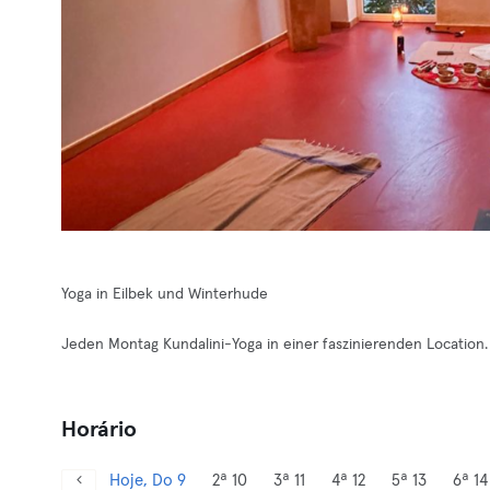
Yoga in Eilbek und Winterhude
Jeden Montag Kundalini-Yoga in einer faszinierenden Location.
Horário
Hoje, Do 9
2ª 10
3ª 11
4ª 12
5ª 13
6ª 14