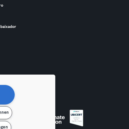
ro
baixador
ehnen
ngen