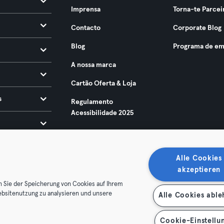
Imprensa
Torna-te Parcei
Contacto
Corporate Blog
Blog
Programa de em
A nossa marca
Cartão Oferta & Loja
s
Regulamento
Acessibilidade 2025
Alle Cookies
akzeptieren
n Sie der Speicherung von Cookies auf Ihrem
ebsitenutzung zu analysieren und unsere
Alle Cookies abl
ndições
Privacidade
Imprimir
Rescindir contratos aqui
contratos aqui
Cookie-Einstellu