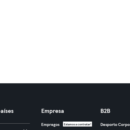
aíses
Empresa
B2B
Empregos
Desporto Corpo
Estamos a contratar!