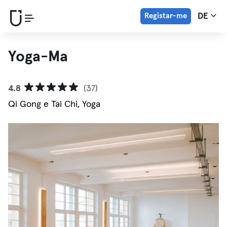
Registar-me
DE
Yoga-Ma
4.8
(37)
Qi Gong e Tai Chi, Yoga