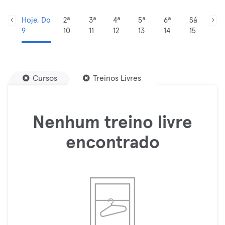
Hoje, Do
2ª
3ª
4ª
5ª
6ª
Sá
9
10
11
12
13
14
15
Cursos
Treinos Livres
Nenhum treino livre
encontrado