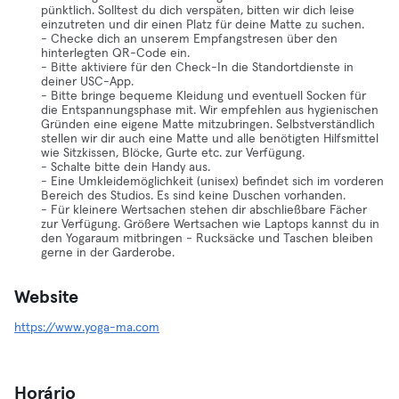
pünktlich. Solltest du dich verspäten, bitten wir dich leise
einzutreten und dir einen Platz für deine Matte zu suchen.
- Checke dich an unserem Empfangstresen über den
hinterlegten QR-Code ein.
- Bitte aktiviere für den Check-In die Standortdienste in
deiner USC-App.
- Bitte bringe bequeme Kleidung und eventuell Socken für
die Entspannungsphase mit. Wir empfehlen aus hygienischen
Gründen eine eigene Matte mitzubringen. Selbstverständlich
stellen wir dir auch eine Matte und alle benötigten Hilfsmittel
wie Sitzkissen, Blöcke, Gurte etc. zur Verfügung.
- Schalte bitte dein Handy aus.
- Eine Umkleidemöglichkeit (unisex) befindet sich im vorderen
Bereich des Studios. Es sind keine Duschen vorhanden.
- Für kleinere Wertsachen stehen dir abschließbare Fächer
zur Verfügung. Größere Wertsachen wie Laptops kannst du in
den Yogaraum mitbringen - Rucksäcke und Taschen bleiben
gerne in der Garderobe.
Website
https://www.yoga-ma.com
Horário