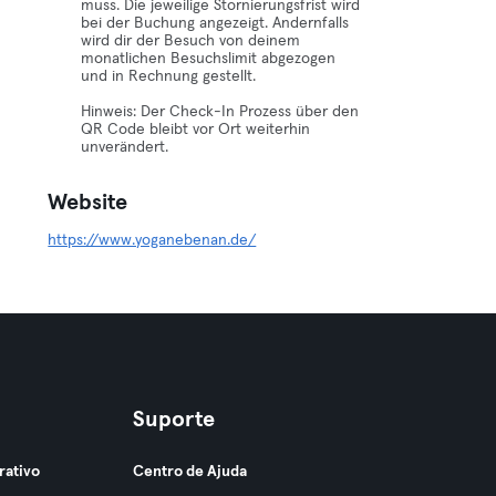
muss. Die jeweilige Stornierungsfrist wird
bei der Buchung angezeigt. Andernfalls
wird dir der Besuch von deinem
monatlichen Besuchslimit abgezogen
und in Rechnung gestellt.
Hinweis: Der Check-In Prozess über den
QR Code bleibt vor Ort weiterhin
unverändert.
Website
https://www.yoganebenan.de/
Suporte
rativo
Centro de Ajuda