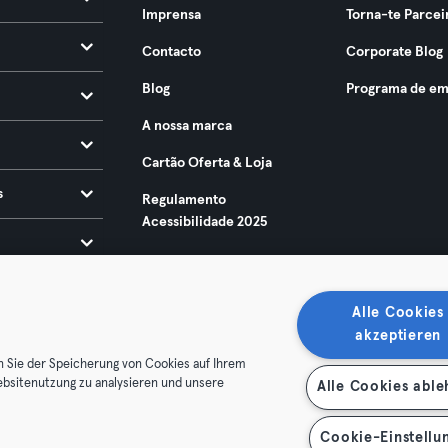
Imprensa
Torna-te Parcei
Contacto
Corporate Blog
Blog
Programa de em
A nossa marca
Cartão Oferta & Loja
s
Regulamento
Acessibilidade 2025
Alle Cookies
akzeptieren
n Sie der Speicherung von Cookies auf Ihrem
ebsitenutzung zu analysieren und unsere
Alle Cookies abl
ndições
Privacidade
Imprimir
Rescindir contratos aqui
contratos aqui
Cookie-Einstellu