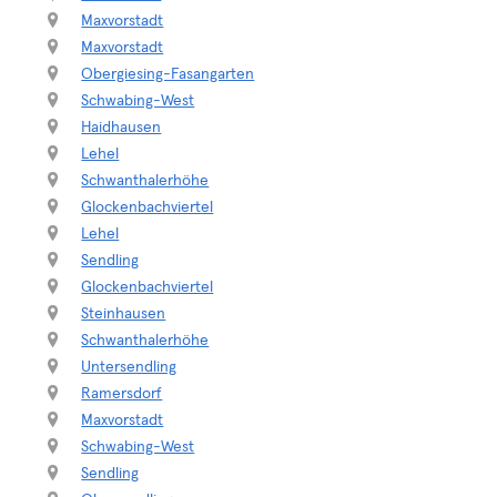
Maxvorstadt
Maxvorstadt
Obergiesing-Fasangarten
Schwabing-West
Haidhausen
Lehel
Schwanthalerhöhe
Glockenbachviertel
Lehel
Sendling
Glockenbachviertel
Steinhausen
Schwanthalerhöhe
Untersendling
Ramersdorf
Maxvorstadt
Schwabing-West
Sendling