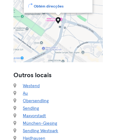
Obtém direcções
Outros locais
Westend
Au
Obersendling
Sendling
Maxvorstadt
München-Giesing
Sendling Westpark
Haidhausen