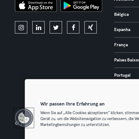
Bélgica
Espanha
França
Países Baixo
Portugal
Áustria
Wir passen Ihre Erfahrung an
Wenn Sie auf „Alle Cookies akzeptieren“ klicken, stimme
Gerät zu, um die Websitenavigation zu verbessern, die W
© 2026 Urban Sports Group GmbH. All rights reserved.
Termos & Co
Marketingbemühungen zu unterstützen.
Cancelar 