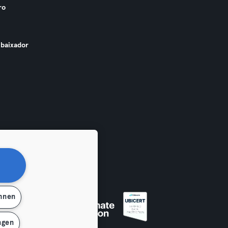
ro
baixador
ehnen
ngen