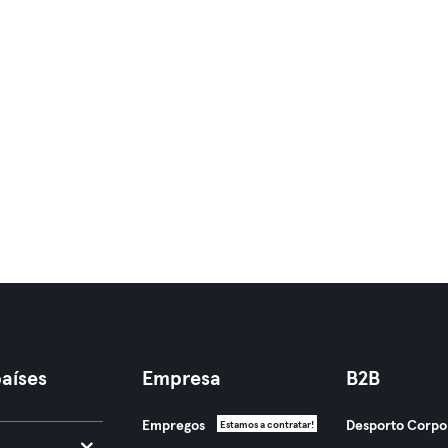
aíses
Empresa
B2B
Empregos
Desporto Corpo
Estamos a contratar!