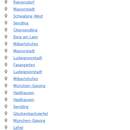
Ramersdorf
Maxvorstadt
Schwabing-West
Sendling
Obersendling
Berg am Laim
Milbertshofen
Maxvorstadt
Ludwigsvorstadt
Fasangarten
Ludwigsvorstadt
Milbertshofen
München-Giesing
Haidhausen
Haidhausen
Sendling
Glockenbachviertel
München-Giesing
Lehel