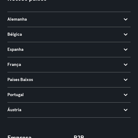
Alemanha
Bélgica
Espanha
França
Países Baixos
Portugal
Áustria