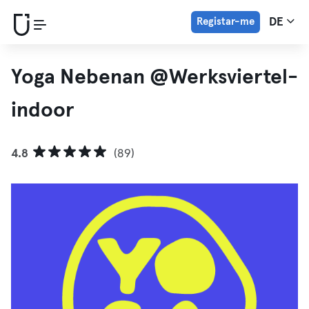
Registar-me
DE
Yoga Nebenan @Werksviertel-
indoor
4.8
(89)