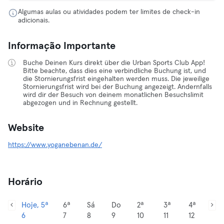
Algumas aulas ou atividades podem ter limites de check-in
adicionais.
Informação Importante
Buche Deinen Kurs direkt über die Urban Sports Club App!
Bitte beachte, dass dies eine verbindliche Buchung ist, und
die Stornierungsfrist eingehalten werden muss. Die jeweilige
Stornierungsfrist wird bei der Buchung angezeigt. Andernfalls
wird dir der Besuch von deinem monatlichen Besuchslimit
abgezogen und in Rechnung gestellt.
Website
https://www.yoganebenan.de/
Horário
Hoje, 5ª
6ª
Sá
Do
2ª
3ª
4ª
6
7
8
9
10
11
12