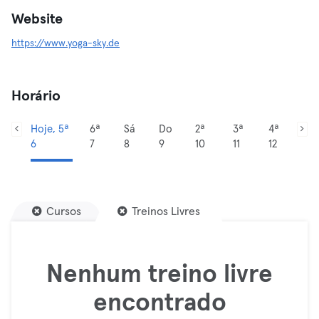
Website
https://www.yoga-sky.de
Horário
Hoje, 5ª
6ª
Sá
Do
2ª
3ª
4ª
6
7
8
9
10
11
12
Cursos
Treinos Livres
Nenhum treino livre
encontrado